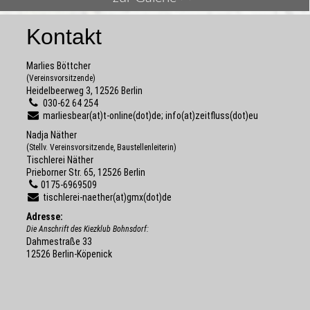
Kontakt
Marlies Böttcher
(Vereinsvorsitzende)
Heidelbeerweg 3, 12526 Berlin
030-62 64 254
marliesbear(at)t-online(dot)de; info(at)zeitfluss(dot)eu
Nadja Näther
(Stellv. Vereinsvorsitzende, Baustellenleiterin)
Tischlerei Näther
Prieborner Str. 65, 12526 Berlin
0175-6969509
tischlerei-naether(at)gmx(dot)de
Adresse:
Die Anschrift des Kiezklub Bohnsdorf:
Dahmestraße 33
12526 Berlin-Köpenick